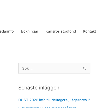
edarinfo
Bokningar
Karlsros stödfond
Kontakt
S
ö
k
Senaste inläggen
e
f
DUST 2026 info till deltagare, Lägerbrev 2
t