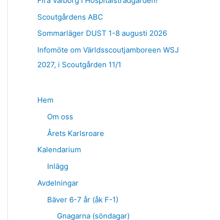
Fira Valborg i Hospitalsträdgården!
e
Scoutgårdens ABC
r
:
Sommarläger DUST 1-8 augusti 2026
Infomöte om Världsscoutjamboreen WSJ
2027, i Scoutgården 11/1
Hem
Om oss
Årets Karlsroare
Kalendarium
Inlägg
Avdelningar
Bäver 6-7 år (åk F-1)
Gnagarna (söndagar)