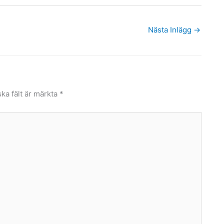
Nästa Inlägg
→
ska fält är märkta
*