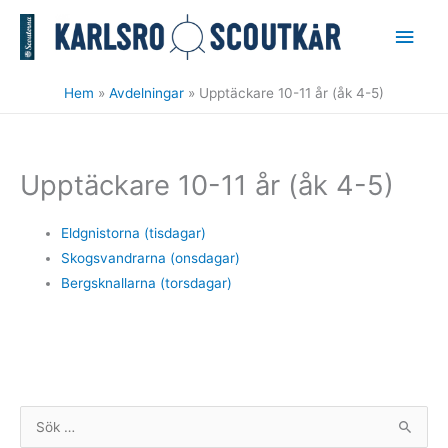
Hoppa
Huv
till
innehåll
Hem
Avdelningar
Upptäckare 10-11 år (åk 4-5)
Upptäckare 10-11 år (åk 4-5)
Eldgnistorna (tisdagar)
Skogsvandrarna (onsdagar)
Bergsknallarna
(torsdagar)
S
ö