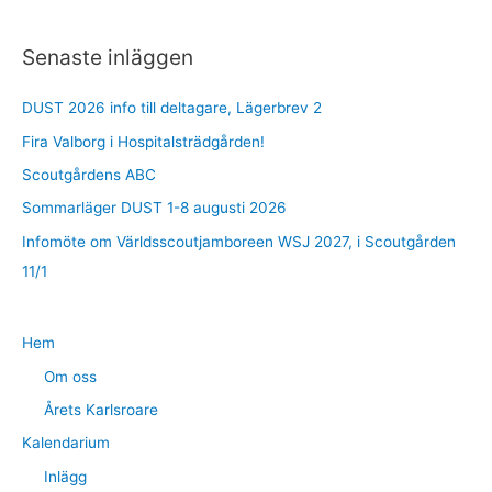
k
Senaste inläggen
e
f
DUST 2026 info till deltagare, Lägerbrev 2
t
Fira Valborg i Hospitalsträdgården!
e
r
Scoutgårdens ABC
:
Sommarläger DUST 1-8 augusti 2026
Infomöte om Världsscoutjamboreen WSJ 2027, i Scoutgården
11/1
Hem
Om oss
Årets Karlsroare
Kalendarium
Inlägg