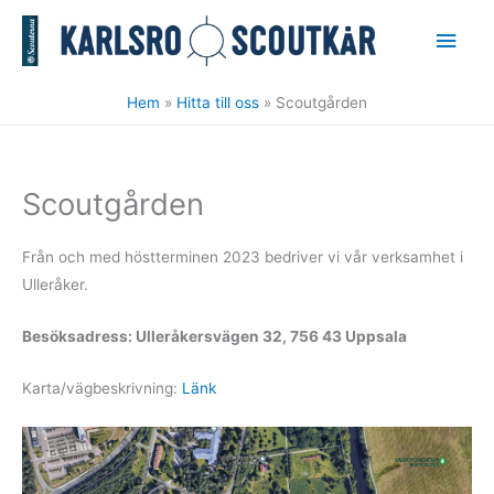
Hoppa
Huv
till
innehåll
Hem
Hitta till oss
Scoutgården
Scoutgården
Från och med höstterminen 2023 bedriver vi vår verksamhet i
Ulleråker.
Besöksadress: Ulleråkersvägen 32, 756 43 Uppsala
Karta/vägbeskrivning:
Länk