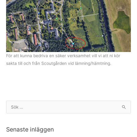
För att kunna bedriva en säker verksamhet vill vi att ni kör
sakta till och från Scoutgården vid lämning/hämtning.
S
ö
k
Senaste inläggen
e