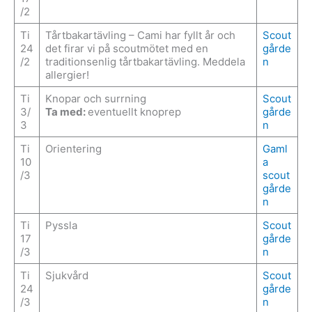
/2
Ti
Tårtbakartävling – Cami har fyllt år och
Scout
24
det firar vi på scoutmötet med en
gårde
/2
traditionsenlig tårtbakartävling. Meddela
n
allergier!
Ti
Knopar och surrning
Scout
3/
Ta med:
eventuellt knoprep
gårde
3
n
Ti
Orientering
Gaml
10
a
/3
scout
gårde
n
Ti
Pyssla
Scout
17
gårde
/3
n
Ti
Sjukvård
Scout
24
gårde
/3
n