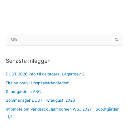
S
ö
k
Senaste inläggen
e
f
DUST 2026 info till deltagare, Lägerbrev 2
t
Fira Valborg i Hospitalsträdgården!
e
r
Scoutgårdens ABC
:
Sommarläger DUST 1-8 augusti 2026
Infomöte om Världsscoutjamboreen WSJ 2027, i Scoutgården
11/1