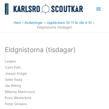
Hoppa
Huv
till
innehåll
Hem
Avdelningar
Upptäckare 10-11 år (åk 4-5)
Eldgnistorna (tisdagar)
Eldgnistorna (tisdagar)
Ledare
Cami Folin
Jossan Krüger
Vaike Raag
Ida Wiking
Millaray Marincevic
Roos Westerlund
Peter Dickens