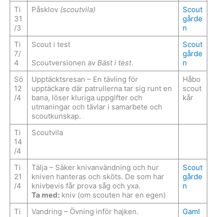
Ti
Påsklov
(scoutvila)
Scout
31
gårde
/3
n
Ti
Scout i test
Scout
7/
gårde
4
Scoutversionen av
Bäst i test
.
n
Sö
Upptäcktsresan – En tävling för
Håbo
12
upptäckare där patrullerna tar sig runt en
scout
/4
bana, löser kluriga uppgifter och
kår
utmaningar och tävlar i samarbete och
scoutkunskap.
Ti
Scoutvila
14
/4
Ti
Tälja – Säker knivanvändning och hur
Scout
21
kniven hanteras och sköts. De som har
gårde
/4
knivbevis får prova såg och yxa.
n
Ta med:
kniv (om scouten har en egen)
Ti
Vandring – Övning inför hajken.
Gaml