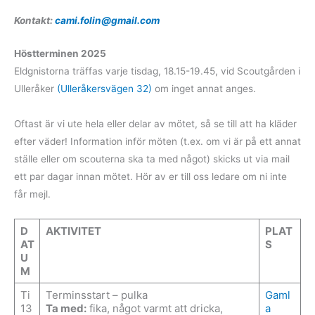
Kontakt:
cami.folin@gmail.com
Höstterminen 2025
Eldgnistorna träffas varje tisdag, 18.15-19.45, vid Scoutgården i
Ulleråker
(Ulleråkersvägen 32)
om inget annat anges.
Oftast är vi ute hela eller delar av mötet, så se till att ha kläder
efter väder! Information inför möten (t.ex. om vi är på ett annat
ställe eller om scouterna ska ta med något) skicks ut via mail
ett par dagar innan mötet. Hör av er till oss ledare om ni inte
får mejl.
D
AKTIVITET
PLAT
AT
S
U
M
Ti
Terminsstart – pulka
Gaml
13
Ta med:
fika, något varmt att dricka,
a