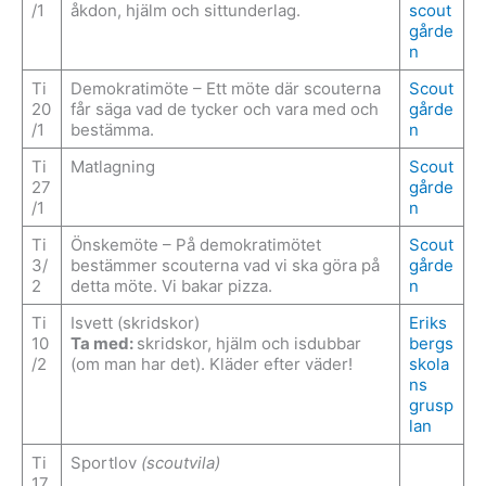
/1
åkdon, hjälm och sittunderlag.
scout
gårde
n
Ti
Demokratimöte – Ett möte där scouterna
Scout
20
får säga vad de tycker och vara med och
gårde
/1
bestämma.
n
Ti
Matlagning
Scout
27
gårde
/1
n
Ti
Önskemöte – På demokratimötet
Scout
3/
bestämmer scouterna vad vi ska göra på
gårde
2
detta möte. Vi bakar pizza.
n
Ti
Isvett (skridskor)
Eriks
10
Ta med:
skridskor, hjälm och isdubbar
bergs
/2
(om man har det). Kläder efter väder!
skola
ns
grusp
lan
Ti
Sportlov
(scoutvila)
17