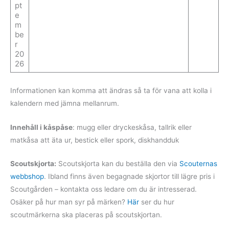
pt
e
m
be
r
20
26
Informationen kan komma att ändras så ta för vana att kolla i
kalendern med jämna mellanrum.
Innehåll i kåspåse
: mugg eller dryckeskåsa, tallrik eller
matkåsa att äta ur, bestick eller spork, diskhandduk
Scoutskjorta:
Scoutskjorta kan du beställa den via
Scouternas
webbshop
. Ibland finns även begagnade skjortor till lägre pris i
Scoutgården – kontakta oss ledare om du är intresserad.
Osäker på hur man syr på märken?
Här
ser du hur
scoutmärkerna ska placeras på scoutskjortan.