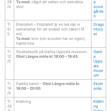
28
Ta med:
något att vatten och bekväma
a
/4
skor.
scout
gårde
n
Ti
Eldstafett – Eldstafett är en lek där vi
Drago
5/
samarbetar för att snabbt och säkert få
ntorp
5
eld.
et
Ta med:
kniv (om scouten har en egen),
hajkbricka
Ti
Studiebesök på Gamla Uppsala museum.
Gaml
12
Obs! Längre möte kl. 18:00 – 19:45.
a
/5
Upps
ala
muse
um
Ti
Paddla kanot –
Obs! Längre möte kl.
Ekoln
19
18:00 – 20:00.
snäs
/5
Ti
Klättring
Klättri
26
ng
/5
Dalka