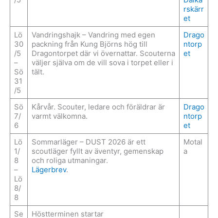
rskärr
et
Lö
Vandringshajk – Vandring med egen
Drago
30
packning från Kung Björns hög till
ntorp
/5
Dragontorpet där vi övernattar. Scouterna
et
–
väljer själva om de vill sova i torpet eller i
Sö
tält.
31
/5
Sö
Kårvår. Scouter, ledare och föräldrar är
Drago
7/
varmt välkomna.
ntorp
6
et
Lö
Sommarläger – DUST 2026 är ett
Motal
1/
scoutläger fyllt av äventyr, gemenskap
a
8
och roliga utmaningar.
–
Lägerbrev
.
Lö
8/
8
Se
Höstterminen startar