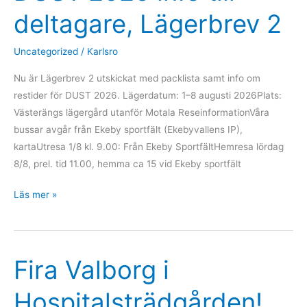
deltagare, Lägerbrev 2
Uncategorized
/
Karlsro
Nu är Lägerbrev 2 utskickat med packlista samt info om
restider för DUST 2026. Lägerdatum: 1–8 augusti 2026Plats:
Västerängs lägergård utanför Motala ReseinformationVåra
bussar avgår från Ekeby sportfält (Ekebyvallens IP),
kartaUtresa 1/8 kl. 9.00: Från Ekeby SportfältHemresa lördag
8/8, prel. tid 11.00, hemma ca 15 vid Ekeby sportfält
DUST
Läs mer »
2026
info
till
Fira Valborg i
deltagare,
Lägerbrev
Hospitalsträdgården!
2