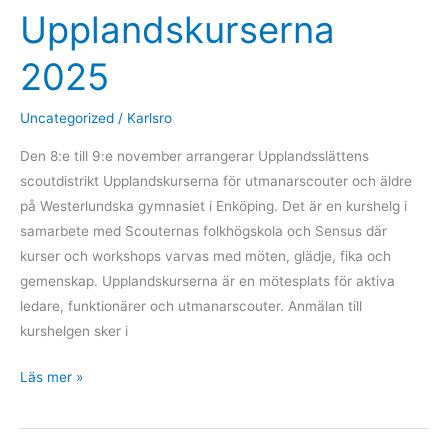
Upplandskurserna
2025
Uncategorized
/
Karlsro
Den 8:e till 9:e november arrangerar Upplandsslättens
scoutdistrikt Upplandskurserna för utmanarscouter och äldre
på Westerlundska gymnasiet i Enköping. Det är en kurshelg i
samarbete med Scouternas folkhögskola och Sensus där
kurser och workshops varvas med möten, glädje, fika och
gemenskap. Upplandskurserna är en mötesplats för aktiva
ledare, funktionärer och utmanarscouter. Anmälan till
kurshelgen sker i
Upplandskurserna
Läs mer »
2025