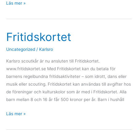
Julmarknad
Läs mer »
i
Ulleråkersområdet
29/11
Fritidskortet
Uncategorized
/
Karlsro
Karlsro scoutkår är nu ansluten till Fritidskortet.
www.fritidskortet.se Med Fritidskortet kan du betala för
barnens regelbundna fritidsaktiviteter – som idrott, dans eller
musik eller scouting. Fritidskortet kan användas till avgifter hos
de föreningar och kulturskolor som är med i Fritidskortet. Alla
barn mellan 8 och 16 år får 500 kronor per år. Barn i hushåll
Fritidskortet
Läs mer »