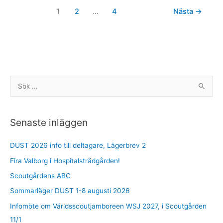
1
2
…
4
Nästa
→
S
ö
k
Senaste inläggen
e
f
DUST 2026 info till deltagare, Lägerbrev 2
t
Fira Valborg i Hospitalsträdgården!
e
r
Scoutgårdens ABC
:
Sommarläger DUST 1-8 augusti 2026
Infomöte om Världsscoutjamboreen WSJ 2027, i Scoutgården
11/1