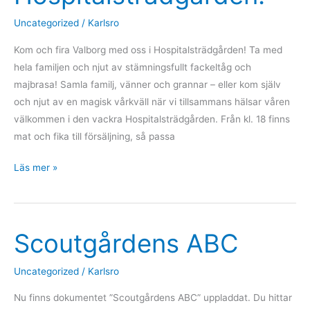
Uncategorized
/
Karlsro
Kom och fira Valborg med oss i Hospitalsträdgården! Ta med
hela familjen och njut av stämningsfullt fackeltåg och
majbrasa! Samla familj, vänner och grannar – eller kom själv
och njut av en magisk vårkväll när vi tillsammans hälsar våren
välkommen i den vackra Hospitalsträdgården. Från kl. 18 finns
mat och fika till försäljning, så passa
Fira
Läs mer »
Valborg
i
Hospitalsträdgården!
Scoutgårdens ABC
Uncategorized
/
Karlsro
Nu finns dokumentet ”Scoutgårdens ABC” uppladdat. Du hittar