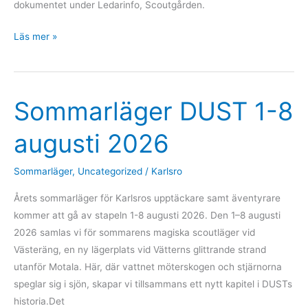
dokumentet under Ledarinfo, Scoutgården.
Scoutgårdens
Läs mer »
ABC
Sommarläger DUST 1-8
augusti 2026
Sommarläger
,
Uncategorized
/
Karlsro
Årets sommarläger för Karlsros upptäckare samt äventyrare
kommer att gå av stapeln 1-8 augusti 2026. Den 1–8 augusti
2026 samlas vi för sommarens magiska scoutläger vid
Västeräng, en ny lägerplats vid Vätterns glittrande strand
utanför Motala. Här, där vattnet möterskogen och stjärnorna
speglar sig i sjön, skapar vi tillsammans ett nytt kapitel i DUSTs
historia.Det