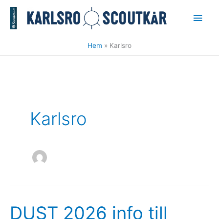
Hoppa
Huv
till
innehåll
Hem
Karlsro
Karlsro
DUST 2026 info till