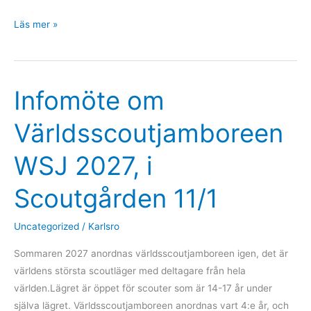
Sommarläger
Läs mer »
DUST
1-
8
Infomöte om
augusti
2026
Världsscoutjamboreen
WSJ 2027, i
Scoutgården 11/1
Uncategorized
/
Karlsro
Sommaren 2027 anordnas världsscoutjamboreen igen, det är
världens största scoutläger med deltagare från hela
världen.Lägret är öppet för scouter som är 14-17 år under
själva lägret. Världsscoutjamboreen anordnas vart 4:e år, och