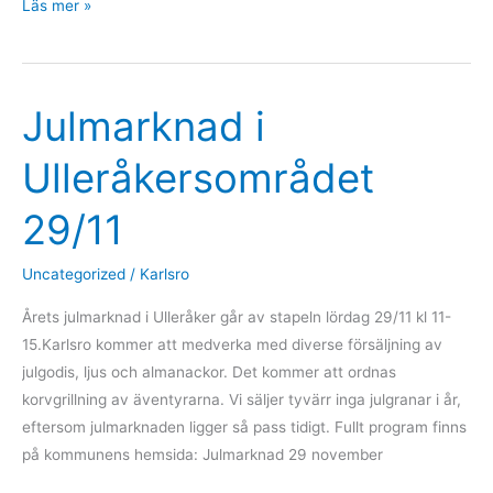
Karlsro
Läs mer »
julavslutning
den
7/12
Julmarknad i
Ulleråkersområdet
29/11
Uncategorized
/
Karlsro
Årets julmarknad i Ulleråker går av stapeln lördag 29/11 kl 11-
15.Karlsro kommer att medverka med diverse försäljning av
julgodis, ljus och almanackor. Det kommer att ordnas
korvgrillning av äventyrarna. Vi säljer tyvärr inga julgranar i år,
eftersom julmarknaden ligger så pass tidigt. Fullt program finns
på kommunens hemsida: Julmarknad 29 november