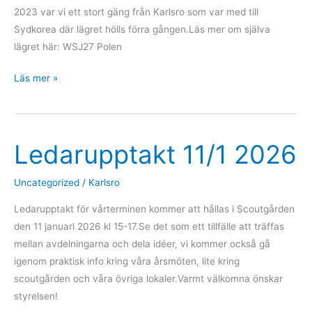
2023 var vi ett stort gäng från Karlsro som var med till
Sydkorea där lägret hölls förra gången.Läs mer om själva
lägret här: WSJ27 Polen
Infomöte
Läs mer »
om
Världsscoutjamboreen
WSJ
Ledarupptakt 11/1 2026
2027,
i
Scoutgården
Uncategorized
/
Karlsro
11/1
Ledarupptakt för vårterminen kommer att hållas i Scoutgården
den 11 januari 2026 kl 15-17.Se det som ett tillfälle att träffas
mellan avdelningarna och dela idéer, vi kommer också gå
igenom praktisk info kring våra årsmöten, lite kring
scoutgården och våra övriga lokaler.Varmt välkomna önskar
styrelsen!