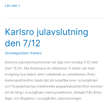
Ledarupptakt
Läs mer »
11/1
2026
Karlsro julavslutning
den 7/12
Uncategorized
/
Karlsro
Karlsros julavslutning kommer att äga rum söndag 7/12 med
start 15.00. Alla Karlsroare är välkomna! Vi börjar ute med
Invigning nya ledare samt utdelande av utmärkelsen Årets
KarlsroareDärefter bjuds det på lussefika inne i scoutgården
och Pyssellufsarnas traditionella pepparkakslotteri!Det kommer
att bli häng i scoutgården med pysselhörna, bildspel från årets
läger och långdans i scoutgården.Julavslutningen