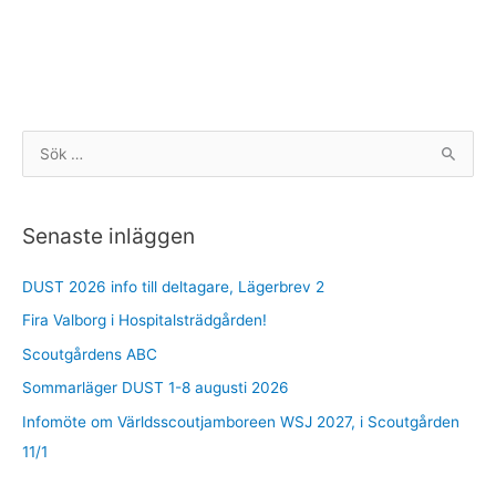
S
ö
k
Senaste inläggen
e
f
DUST 2026 info till deltagare, Lägerbrev 2
t
Fira Valborg i Hospitalsträdgården!
e
r
Scoutgårdens ABC
:
Sommarläger DUST 1-8 augusti 2026
Infomöte om Världsscoutjamboreen WSJ 2027, i Scoutgården
11/1